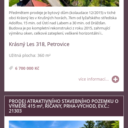
Předmětem prodeje je bytový dům (kolaudace 12/2015) v tiché
obci Krásný les v Krušných horách, 7km od lyžařského střediska
Adolfov, 15 min. od Ústí nad Labem a 30 min. od Drážďan.
Budova je po kompletní rekonstrukci z roku 2015, zahrnující
výměnu oken, celkové zateplení, veškeré horizontální i..
Krásný Les 318, Petrovice
Užitná plocha: 360 m²
6 700 000 Kč
více informací...
PRODEJ ATRAKTIVNÍHO STAVEBNÍHO POZEMKU O
VÝMĚŘE 415
m²
, ŘÍČANY, PRHA-VÝCHOD, EV.Č.:
21303