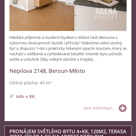
Hledáte příjemné a moderní bydlení v klidné části Berouna s
výbornou dostupností služeb i přírody? Nabízíme velmi útulný
byt o dispozici 1+kk s prakticky řešeným spacím koutem, který se
nachází v oblíbené a vyhledávané lokalitě. Interiér bytu působí
svěže a vzdušně. Díky velkým oknům s trojskly..
Nepilova 2148, Beroun-Město
Užitná plocha: 49 m²
info v RK
více informací...
PRONÁJEM SVĚTLÉHO BYTU 4+KK, 120M2, TERASA