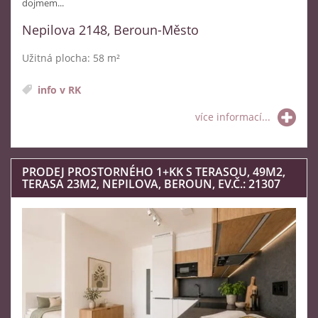
dojmem...
Nepilova 2148, Beroun-Město
Užitná plocha: 58 m²
info v RK
více informací...
PRODEJ PROSTORNÉHO 1+KK S TERASOU, 49M2,
TERASA 23M2, NEPILOVA, BEROUN, EV.Č.: 21307