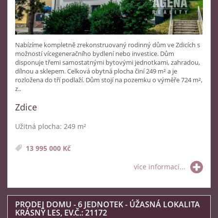
Nabízíme kompletně zrekonstruovaný rodinný dům ve Zdicích s
možností vícegeneračního bydlení nebo investice. Dům
disponuje třemi samostatnými bytovými jednotkami, zahradou,
dílnou a sklepem. Celková obytná plocha činí 249 m² a je
rozložena do tří podlaží. Dům stojí na pozemku o výměře 724 m²,
z..
Zdice
Užitná plocha: 249 m²
13 995 000 Kč
více informací...
PRODEJ DOMU - 6 JEDNOTEK - ÚŽASNÁ LOKALITA
KRÁSNÝ LES, EV.Č.: 21172