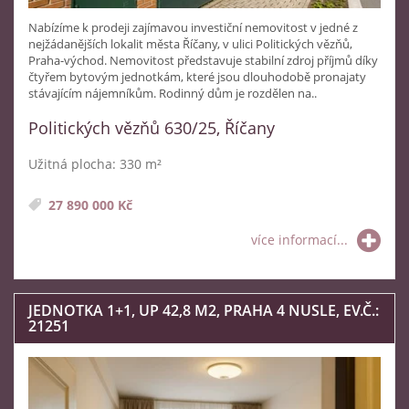
Nabízíme k prodeji zajímavou investiční nemovitost v jedné z
nejžádanějších lokalit města Říčany, v ulici Politických vězňů,
Praha-východ. Nemovitost představuje stabilní zdroj příjmů díky
čtyřem bytovým jednotkám, které jsou dlouhodobě pronajaty
stávajícím nájemníkům. Rodinný dům je rozdělen na..
Politických vězňů 630/25, Říčany
Užitná plocha: 330 m²
27 890 000 Kč
více informací...
JEDNOTKA 1+1, UP 42,8 M2, PRAHA 4 NUSLE, EV.Č.:
21251