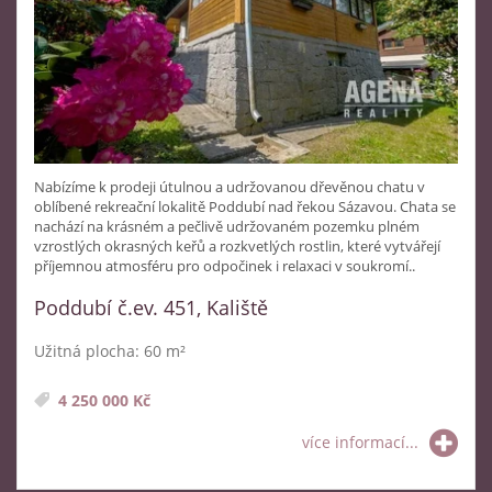
Nabízíme k prodeji útulnou a udržovanou dřevěnou chatu v
oblíbené rekreační lokalitě Poddubí nad řekou Sázavou. Chata se
nachází na krásném a pečlivě udržovaném pozemku plném
vzrostlých okrasných keřů a rozkvetlých rostlin, které vytvářejí
příjemnou atmosféru pro odpočinek i relaxaci v soukromí..
Poddubí č.ev. 451, Kaliště
Užitná plocha: 60 m²
4 250 000 Kč
více informací...