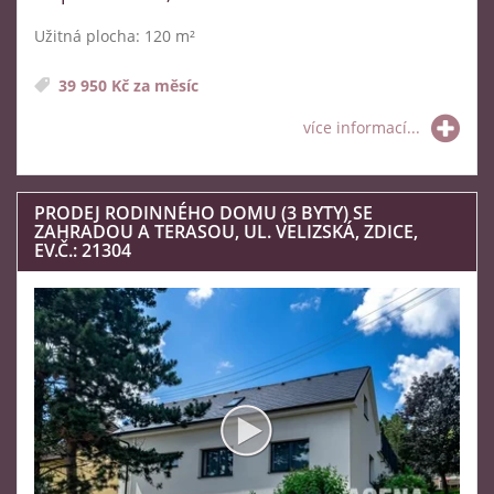
Užitná plocha: 120 m²
39 950 Kč za měsíc
více informací...
PRODEJ RODINNÉHO DOMU (3 BYTY) SE
ZAHRADOU A TERASOU, UL. VELIZSKÁ, ZDICE,
EV.Č.: 21304