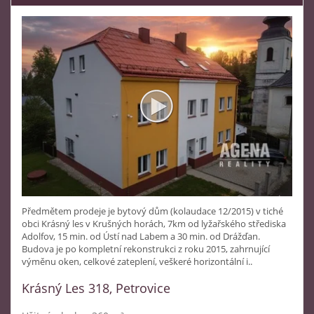
Předmětem prodeje je bytový dům (kolaudace 12/2015) v tiché
obci Krásný les v Krušných horách, 7km od lyžařského střediska
Adolfov, 15 min. od Ústí nad Labem a 30 min. od Drážďan.
Budova je po kompletní rekonstrukci z roku 2015, zahrnující
výměnu oken, celkové zateplení, veškeré horizontální i..
Krásný Les 318, Petrovice