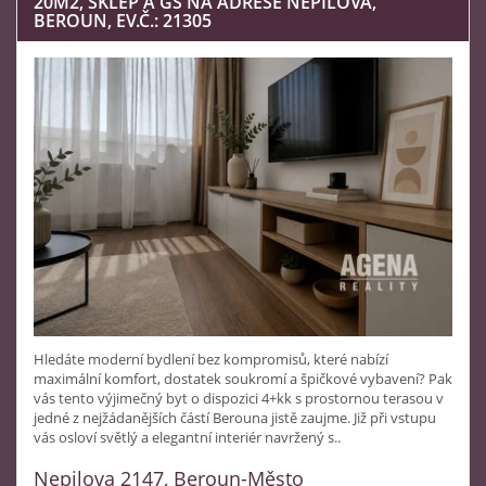
20M2, SKLEP A GS NA ADRESE NEPILOVA,
BEROUN, EV.Č.: 21305
Hledáte moderní bydlení bez kompromisů, které nabízí
maximální komfort, dostatek soukromí a špičkové vybavení? Pak
vás tento výjimečný byt o dispozici 4+kk s prostornou terasou v
jedné z nejžádanějších částí Berouna jistě zaujme. Již při vstupu
vás osloví světlý a elegantní interiér navržený s..
Nepilova 2147, Beroun-Město