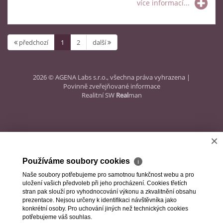
více informací...
předchozí
1
2
další
2026 © AGENA Labs s.r.o., všechna práva vyhrazena |
Povinně zveřejňované informace
Realitní SW
Real
man
×
Používáme soubory cookies
ℹ
Naše soubory potřebujeme pro samotnou funkčnost webu a pro
uložení vašich předvoleb při jeho procházení. Cookies třetích
stran pak slouží pro vyhodnocování výkonu a zkvalitnění obsahu
prezentace. Nejsou určeny k identifikaci návštěvníka jako
konkrétní osoby. Pro uchování jiných než technických cookies
potřebujeme váš souhlas.