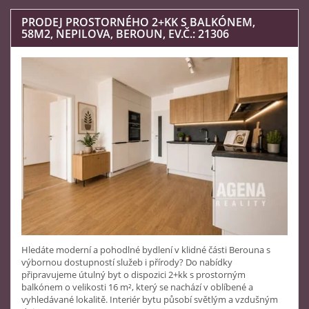
PRODEJ PROSTORNÉHO 2+KK S BALKÓNEM,
58M2, NEPILOVA, BEROUN, EV.Č.: 21306
Hledáte moderní a pohodlné bydlení v klidné části Berouna s
výbornou dostupností služeb i přírody? Do nabídky
připravujeme útulný byt o dispozici 2+kk s prostorným
balkónem o velikosti 16 m², který se nachází v oblíbené a
vyhledávané lokalitě. Interiér bytu působí světlým a vzdušným