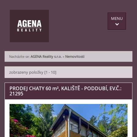
MENU
Nacházíte se:
AGENA Reality s.r.o.
»
Nemovitosti
zobrazeny položky [1 - 10]
PRODEJ CHATY 60
m²
, KALIŠTĚ - PODDUBÍ, EV.Č.:
21295