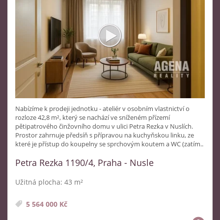
Nabízíme k prodeji jednotku - ateliér v osobním vlastnictví o
rozloze 42,8 m², který se nachází ve sníženém přízemí
pětipatrového činžovního domu v ulici Petra Rezka v Nuslích.
Prostor zahrnuje předsíň s přípravou na kuchyňskou linku, ze
které je přístup do koupelny se sprchovým koutem a WC (zatím..
Petra Rezka 1190/4, Praha - Nusle
Užitná plocha: 43 m²
5 564 000 Kč