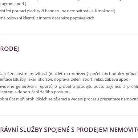
stagram apod.).
ístění poutací plachty či banneru na nemovitost (je-li možnost).
mé oslovení klientů z interní databáze poptávajících.
RODEJ
tailní znalost nemovitosti (makléř má omezený počet obchodních případů,
entace (služby, lékař, školství, doprava, zeleň, sport, relax, zábava apod.)
avidelné generování reportů o průběhu prodeje, počtu zájemců a prohlí
klientem a doporučení dalšího postupu.
obní účast při prohlídkách se zájemci a vedení procesu prezentace nemovito
RÁVNÍ SLUŽBY SPOJENÉ S PRODEJEM NEMOVIT