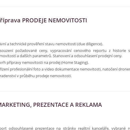
říprava PRODEJE NEMOVITOSTI
ávní a technické prověření stavu nemovitosti (due diligence).
souzení požadované ceny, vypracování cenového reportu z historie 
movitostí a dalších parametrů. Stanovení a odsouhlasení prodejní ceny.
vrh přípravy nemovitosti na prodej (Home Staging).
řízení profesionální foto a video dokumentace nemovitosti, natočení drone
radenství v průběhu prodeje nemovitosti.​
ARKETING, PREZENTACE A REKLAMA
port odsouhlasené prezentace na stránky realitní kanceláře, vybrané rea