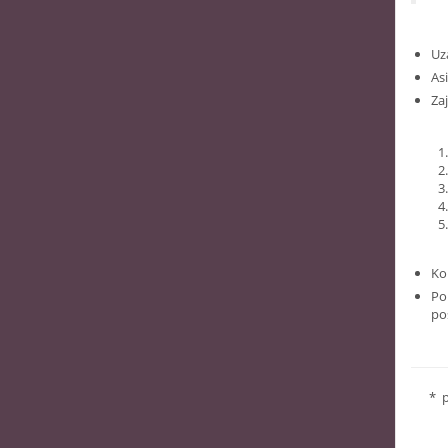
Uz
As
Za
Ko
Po
po
* p