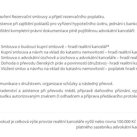
avření Rezervační smlouvy a přijetí rezervačního poplatku.
istence při zajištění pokladů pro vyřízení hypotečního úvěru, jednání s b
jištění kompletní právní dokumentace plně pojištěnou advokátní kanceláří:
Smlouva o budoucí kupní smlouvě – hradí realitní kancelář*
Kupní smlouva a návrh na vklad do katastru nemovitostí – hradí realitní ka
Smlouva o advokátní úschově a úschova u advokátní kanceláře – hradí reali
Dohoda o převodu členských práv a povinností (družstvo) - hradí realitní k
Vložení smluv a návrhu na vklad do katastru nemovitostí – poplatek hradí r
munikace s družstvem, organizace schůzky a následný převod.
radenství a asistence při převodu médií, přípravě daňového přiznání, vy
sudku autorizovaným znalcem či odhadcem a příprava předávacího protokol
okud je celková výše provize realitní kanceláře vyšší nebo rovna 100.000 
platného sazebníku advokátní ka