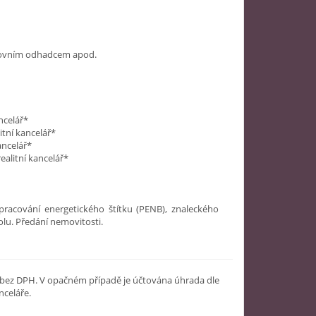
ankovním odhadcem apod.
ncelář*
tní kancelář*
ancelář*
ealitní kancelář*
pracování energetického štítku (PENB), znaleckého
u. Předání nemovitosti.
Kč bez DPH. V opačném případě je účtována úhrada dle
nceláře.