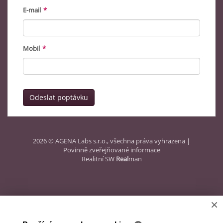
E-mail
*
Mobil
*
Odeslat poptávku
2026 © AGENA Labs s.r.o., všechna práva vyhrazena |
Povinně zveřejňované informace
Realitní SW
Real
man
×