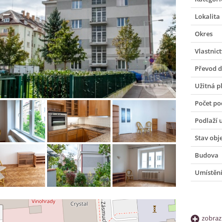
Lokalita
Okres
Vlastnict
Převod 
Užitná p
Počet po
Podlaží 
Stav obj
Budova
Umístění
zobraz