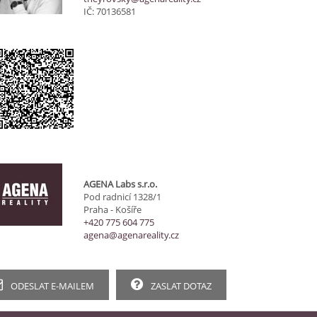
IČ: 70136581
AGENA Labs s.r.o.
Pod radnicí 1328/1
Praha - Košíře
+420 775 604 775
agena@agenareality.cz
ODESLAT E-MAILEM
ZASLAT DOTAZ