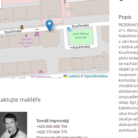
Popis
REZERVACE
2+1, 66m2,
Nabízíme k
v ulici Ko
v klidné u
Kouřimská.
plotu kol
se nachází
objekt je
soukromí. 
Leaflet
|
©
OpenStreetMap
komoda), l
chodbě (vč
sklokerami
umyvadlem
aktujte makléře
sklep. Byt
kabelovou 
ulice Kouř
okolí je v
Tomáš Heyrovský
dobravního
+420 606 668 704
autobusů. 
+420 775 604 775
theyrovsky@agenareality.cz