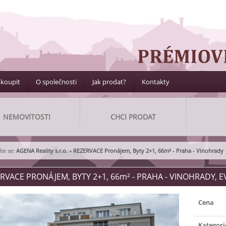
 koupit
O společnosti
Jak prodat?
Kontakty
NEMOVITOSTI
CHCI PRODAT
te se:
AGENA Reality s.r.o.
»
REZERVACE Pronájem, Byty 2+1, 66m² - Praha - Vinohrady
RVACE PRONÁJEM, BYTY 2+1, 66
m²
- PRAHA - VINOHRADY, EV
Cena
Kategori