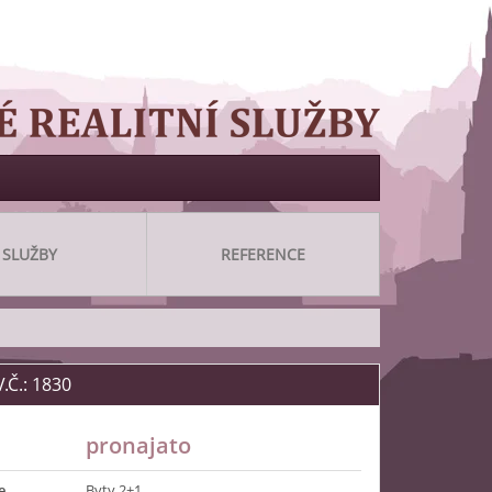
SLUŽBY
REFERENCE
.Č.: 1830
pronajato
e
Byty 2+1