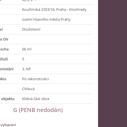
Kouřimská 2353/16, Praha - Vinohrady
území Hlavního města Prahy
ví
Družstevní
do OV
locha
66 m²
dlaží
5
umístění
3. NP
ektu
Po rekonstrukci
Cihlová
 objektu
Klidná část obce
G (PENB nedodán)
 vybavení