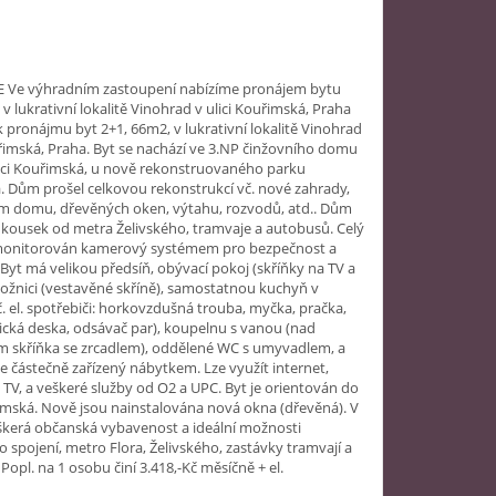
 Ve výhradním zastoupení nabízíme pronájem bytu
 v lukrativní lokalitě Vinohrad v ulici Kouřimská, Praha
 pronájmu byt 2+1, 66m2, v lukrativní lokalitě Vinohrad
uřimská, Praha. Byt se nachází ve 3.NP činžovního domu
lici Kouřimská, u nově rekonstruovaného parku
 Dům prošel celkovou rekonstrukcí vč. nové zahrady,
em domu, dřevěných oken, výtahu, rozvodů, atd.. Dům
 kousek od metra Želivského, tramvaje a autobusů. Celý
 monitorován kamerový systémem pro bezpečnost a
Byt má velikou předsíň, obývací pokoj (skříňky na TV a
ožnici (vestavěné skříně), samostatnou kuchyň v
. el. spotřebiči: horkovzdušná trouba, myčka, pračka,
cká deska, odsávač par), koupelnu s vanou (nad
 skříňka se zrcadlem), oddělené WC s umyvadlem, a
 je částečně zařízený nábytkem. Lze využít internet,
TV, a veškeré služby od O2 a UPC. Byt je orientován do
imská. Nově jsou nainstalována nová okna (dřevěná). V
eškerá občanská vybavenost a ideální možnosti
 spojení, metro Flora, Želivského, zastávky tramvají a
Popl. na 1 osobu činí 3.418,-Kč měsíčně + el.