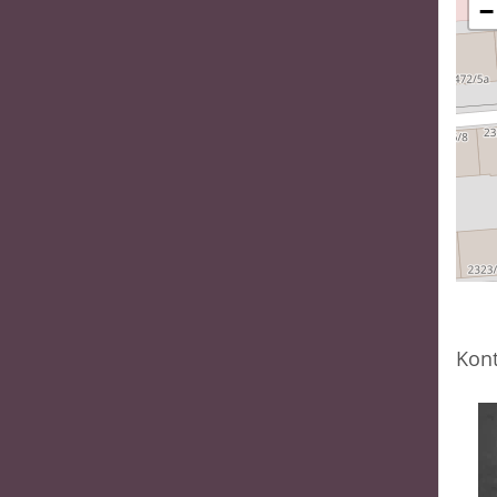
−
Kont