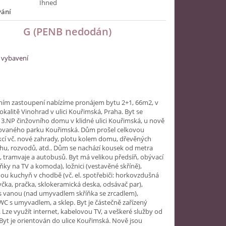
Ihned
vání
G (PENB nedodán)
 vybavení
ním zastoupení nabízíme pronájem bytu 2+1, 66m2, v
lokalitě Vinohrad v ulici Kouřimská, Praha. Byt se
 3.NP činžovního domu v klidné ulici Kouřimská, u nově
ovaného parku Kouřimská. Dům prošel celkovou
cí vč. nové zahrady, plotu kolem domu, dřevěných
hu, rozvodů, atd.. Dům se nachází kousek od metra
, tramvaje a autobusů. Byt má velikou předsíň, obývací
íňky na TV a komoda), ložnici (vestavěné skříně),
u kuchyň v chodbě (vč. el. spotřebiči: horkovzdušná
čka, pračka, sklokeramická deska, odsávač par),
s vanou (nad umyvadlem skříňka se zrcadlem),
C s umyvadlem, a sklep. Byt je částečně zařízený
Lze využít internet, kabelovou TV, a veškeré služby od
Byt je orientován do ulice Kouřimská. Nově jsou