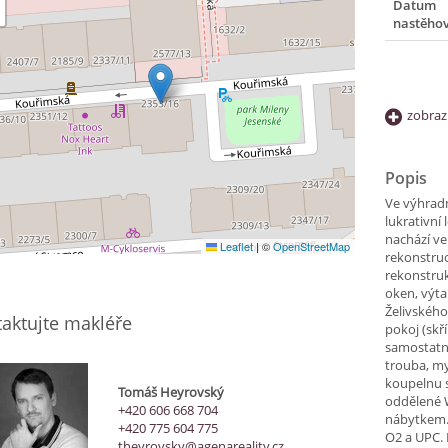
Datum
nastěho
zobraz
Popis
Ve výhrad
lukrativní 
nachází ve
Leaflet
|
©
OpenStreetMap
rekonstru
rekonstruk
oken, výta
Želivského
aktujte makléře
pokoj (skř
samostatno
trouba, my
koupelnu 
Tomáš Heyrovský
oddělené W
+420 606 668 704
nábytkem. 
+420 775 604 775
O2 a UPC. 
theyrovsky@agenareality.cz