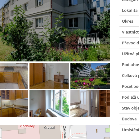
Lokalita
Okres
Vlastnict
Převod 
Užitná p
Podlaho
Celková 
Počet po
Podlaží 
Stav obj
Budova
Umístění