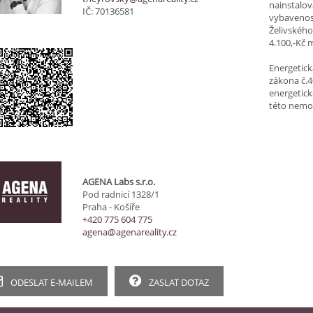
nainstalov
IČ: 70136581
vybavenost
Želivského
4.100,-Kč m
Energetick
zákona č.4
energetick
této nemov
AGENA Labs s.r.o.
Pod radnicí 1328/1
Praha - Košíře
+420 775 604 775
agena@agenareality.cz
ODESLAT E-MAILEM
ZASLAT DOTAZ