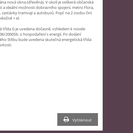
ána nová okna (dřevěná). V okolí je veškerá občanská
 a ideální možnosti dobravního spojení, metro Flora,
, zastávky tramvají a autobusů. Popl. na 2 osobu činí
ěsíčně + el.
á třída G je uvedena dočasně, vzhledem k novele
06/2000Sb. o hospodaření s energií. Po dodání
ého štítku bude uvedena skutečná energetická třída
itosti.
Vytisknout