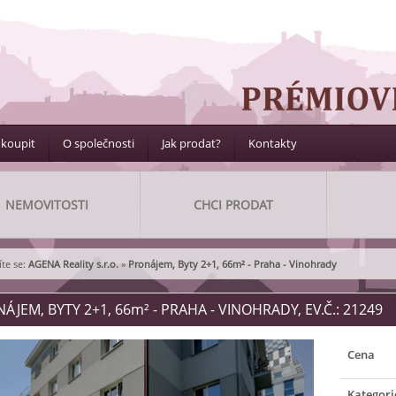
 koupit
O společnosti
Jak prodat?
Kontakty
NEMOVITOSTI
CHCI PRODAT
te se:
AGENA Reality s.r.o.
»
Pronájem, Byty 2+1, 66m² - Praha - Vinohrady
ÁJEM, BYTY 2+1, 66
m²
- PRAHA - VINOHRADY, EV.Č.: 21249
Cena
Kategori