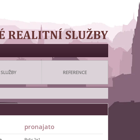
SLUŽBY
REFERENCE
pronajato
e
Byty 2+1