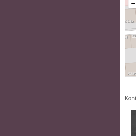
−
Kont