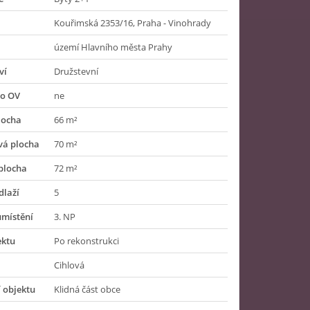
Kouřimská 2353/16, Praha - Vinohrady
území Hlavního města Prahy
ví
Družstevní
do OV
ne
locha
66 m²
vá plocha
70 m²
plocha
72 m²
dlaží
5
umístění
3. NP
ektu
Po rekonstrukci
Cihlová
 objektu
Klidná část obce