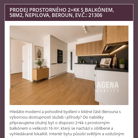
PRODEJ PROSTORNÉHO 2+KK S BALKÓNEM,
58M2, NEPILOVA, BEROUN, EV.Č.: 21306
Hledáte moderní a pohodlné bydlení v klidné části Berouna s
výbornou dostupností služeb i přírody? Do nabídky
připravujeme útulný byt o dispozici 2+kk s prostorným
balkónem o velikosti 16 m², který se nachází v oblíbené a
vyhledávané lokalitě. Interiér bytu působí světlým a vzdušným