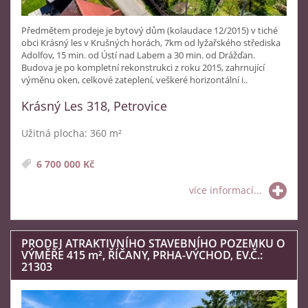
Předmětem prodeje je bytový dům (kolaudace 12/2015) v tiché
obci Krásný les v Krušných horách, 7km od lyžařského střediska
Adolfov, 15 min. od Ústí nad Labem a 30 min. od Drážďan.
Budova je po kompletní rekonstrukci z roku 2015, zahrnující
výměnu oken, celkové zateplení, veškeré horizontální i..
Krásný Les 318, Petrovice
Užitná plocha: 360 m²
6 700 000 Kč
více informací...
PRODEJ ATRAKTIVNÍHO STAVEBNÍHO POZEMKU O
VÝMĚŘE 415
m²
, ŘÍČANY, PRHA-VÝCHOD, EV.Č.:
21303