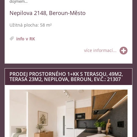
dojmem...
Nepilova 2148, Beroun-Město
Užitná plocha: 58 m²
info v RK
více informací...
PRODEJ PROSTORNÉHO 1+KK S TERASOU, 49M2,
TERASA 23M2, NEPILOVA, BEROUN, EV.Č.: 21307