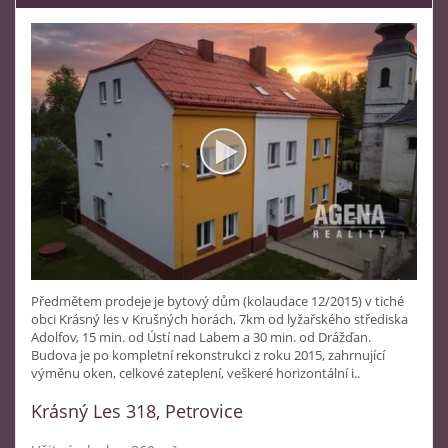
Předmětem prodeje je bytový dům (kolaudace 12/2015) v tiché
obci Krásný les v Krušných horách, 7km od lyžařského střediska
Adolfov, 15 min. od Ústí nad Labem a 30 min. od Drážďan.
Budova je po kompletní rekonstrukci z roku 2015, zahrnující
výměnu oken, celkové zateplení, veškeré horizontální i..
Krásný Les 318, Petrovice