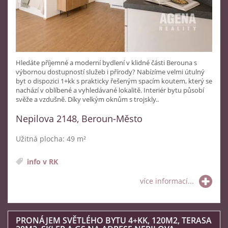
Hledáte příjemné a moderní bydlení v klidné části Berouna s
výbornou dostupností služeb i přírody? Nabízíme velmi útulný
byt o dispozici 1+kk s prakticky řešeným spacím koutem, který se
nachází v oblíbené a vyhledávané lokalitě. Interiér bytu působí
svěže a vzdušně. Díky velkým oknům s trojskly..
Nepilova 2148, Beroun-Město
Užitná plocha: 49 m²
info v RK
více informací...
PRONÁJEM SVĚTLÉHO BYTU 4+KK, 120M2, TERASA