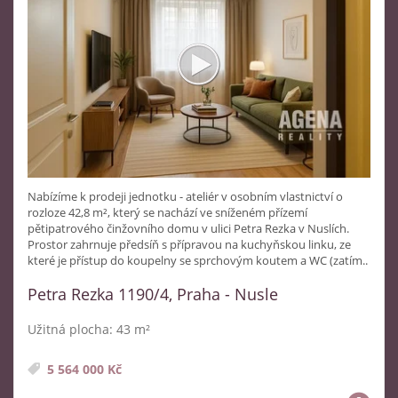
Nabízíme k prodeji jednotku - ateliér v osobním vlastnictví o
rozloze 42,8 m², který se nachází ve sníženém přízemí
pětipatrového činžovního domu v ulici Petra Rezka v Nuslích.
Prostor zahrnuje předsíň s přípravou na kuchyňskou linku, ze
které je přístup do koupelny se sprchovým koutem a WC (zatím..
Petra Rezka 1190/4, Praha - Nusle
Užitná plocha: 43 m²
5 564 000 Kč