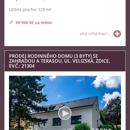
Užitná plocha: 120 m²
39 950 Kč za měsíc
více informací...
PRODEJ RODINNÉHO DOMU (3 BYTY) SE
ZAHRADOU A TERASOU, UL. VELIZSKÁ, ZDICE,
EV.Č.: 21304