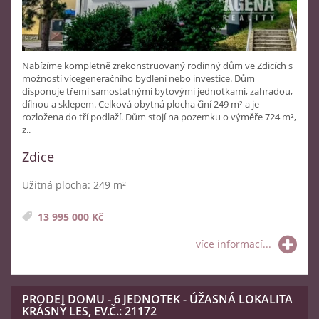
Nabízíme kompletně zrekonstruovaný rodinný dům ve Zdicích s
možností vícegeneračního bydlení nebo investice. Dům
disponuje třemi samostatnými bytovými jednotkami, zahradou,
dílnou a sklepem. Celková obytná plocha činí 249 m² a je
rozložena do tří podlaží. Dům stojí na pozemku o výměře 724 m²,
z..
Zdice
Užitná plocha: 249 m²
13 995 000 Kč
více informací...
PRODEJ DOMU - 6 JEDNOTEK - ÚŽASNÁ LOKALITA
KRÁSNÝ LES, EV.Č.: 21172