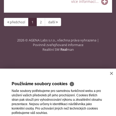
více informací...
předchozí
1
2
další
2026 © AGENA Labs s.r.o., všechna práva vyhrazena |
Povinně zveřejňované informace
Realitní SW
Real
man
×
Používáme soubory cookies
ℹ
Naše soubory potřebujeme pro samotnou funkčnost webu a pro
uložení vašich předvoleb při jeho procházení. Cookies třetích
stran pak slouží pro vyhodnocování výkonu a zkvalitnění obsahu
prezentace. Nejsou určeny k identifikaci návštěvníka jako
konkrétní osoby. Pro uchování jiných než technických cookies
potřebujeme váš souhlas.