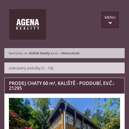
MENU
Nacházíte se:
AGENA Reality s.r.o.
»
Nemovitosti
zobrazeny položky [1 - 10]
PRODEJ CHATY 60
m²
, KALIŠTĚ - PODDUBÍ, EV.Č.:
21295