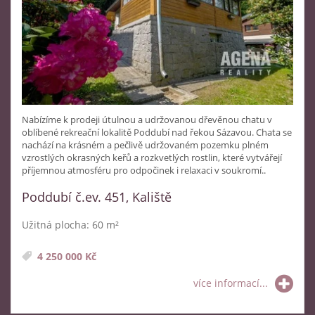
Nabízíme k prodeji útulnou a udržovanou dřevěnou chatu v
oblíbené rekreační lokalitě Poddubí nad řekou Sázavou. Chata se
nachází na krásném a pečlivě udržovaném pozemku plném
vzrostlých okrasných keřů a rozkvetlých rostlin, které vytvářejí
příjemnou atmosféru pro odpočinek i relaxaci v soukromí..
Poddubí č.ev. 451, Kaliště
Užitná plocha: 60 m²
4 250 000 Kč
více informací...