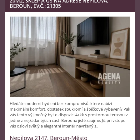
20M2, SKLEP A GS NA ADRESE NEPILOVA,
BEROUN, EV.Č.: 21305
Hledáte moderní bydlení bez kompromisů, které nabízí
maximální komfort, dostatek soukromí a špičkové vybavení? Pak
vás tento výjimečný byt o dispozici 4+kk s prostornou terasou v
jedné z nejžádanějších částí Berouna jistě zaujme. Již při vstupu
vás osloví světlý a elegantní interiér navržený s..
Nepilova 2147, Beroun-Město