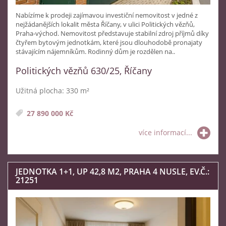
Nabízíme k prodeji zajímavou investiční nemovitost v jedné z
nejžádanějších lokalit města Říčany, v ulici Politických vězňů,
Praha-východ. Nemovitost představuje stabilní zdroj příjmů díky
čtyřem bytovým jednotkám, které jsou dlouhodobě pronajaty
stávajícím nájemníkům. Rodinný dům je rozdělen na..
Politických vězňů 630/25, Říčany
Užitná plocha: 330 m²
27 890 000 Kč
více informací...
JEDNOTKA 1+1, UP 42,8 M2, PRAHA 4 NUSLE, EV.Č.:
21251