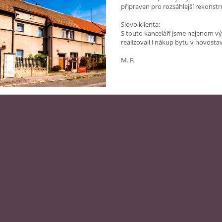
připraven pro rozsáhlejší rekonst
Slovo klienta:
S touto kanceláří jsme nejenom vý
realizovali i nákup bytu v novosta
M. P.