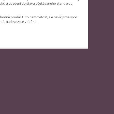
rukci a uvedení do stavu očekávaného standardu.
hodně prodali tuto nemovitost, ale navíc jsme spolu
vbě. Rádi se zase vrátíme.