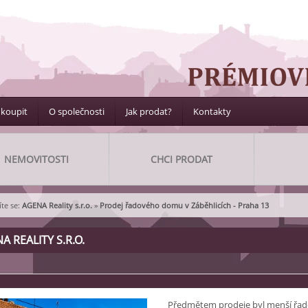
 koupit
O společnosti
Jak prodat?
Kontakty
NEMOVITOSTI
CHCI PRODAT
te se:
AGENA Reality s.r.o.
»
Prodej řadového domu v Záběhlicích - Praha 13
A REALITY S.R.O.
Předmětem prodeje byl menší řado