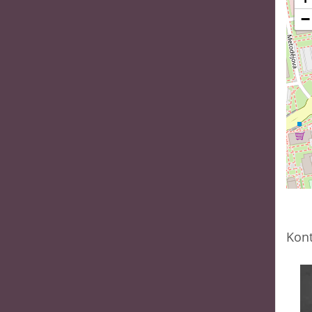
−
Kont