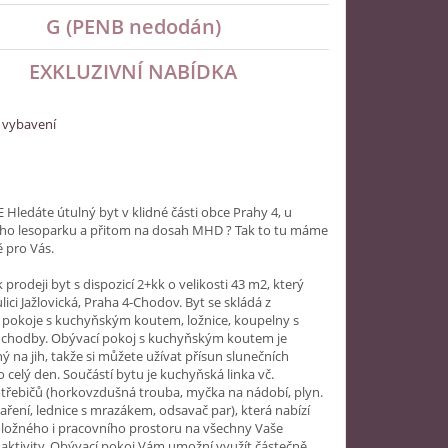
G (PENB nedodán)
EXKLUZIVNÍ NABÍDKA
 vybavení
Hledáte útulný byt v klidné části obce Prahy 4, u
ého lesoparku a přitom na dosah MHD ? Tak to tu máme
 pro Vás.
 prodeji byt s dispozicí 2+kk o velikosti 43 m2, který
lici Jažlovická, Praha 4-Chodov. Byt se skládá z
 pokoje s kuchyňským koutem, ložnice, koupelny s
a chodby. Obývací pokoj s kuchyňským koutem je
ý na jih, takže si můžete užívat přísun slunečních
 celý den. Součástí bytu je kuchyňská linka vč.
třebičů (horkovzdušná trouba, myčka na nádobí, plyn.
aření, lednice s mrazákem, odsavač par), která nabízí
úložného i pracovního prostoru na všechny Vaše
 aktivity. Obývací pokoj Vám umožní využít částečně