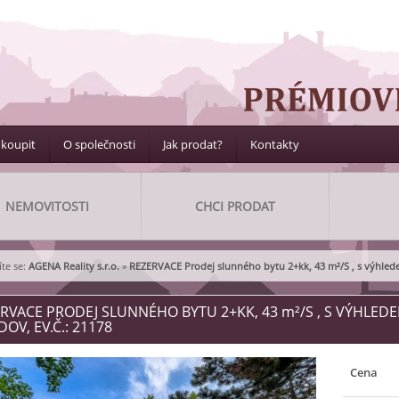
 koupit
O společnosti
Jak prodat?
Kontakty
NEMOVITOSTI
CHCI PRODAT
te se:
AGENA Reality s.r.o.
»
REZERVACE Prodej slunného bytu 2+kk, 43 m²/S , s výhledem
RVACE PRODEJ SLUNNÉHO BYTU 2+KK, 43
m²
/S , S VÝHLED
OV, EV.Č.: 21178
Cena