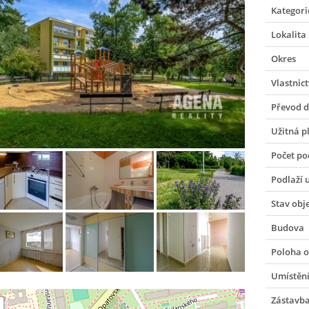
Kategori
Lokalita
Okres
Vlastnict
Převod 
Užitná p
Počet po
Podlaží 
Stav obj
Budova
Poloha o
Umístění
Zástavb