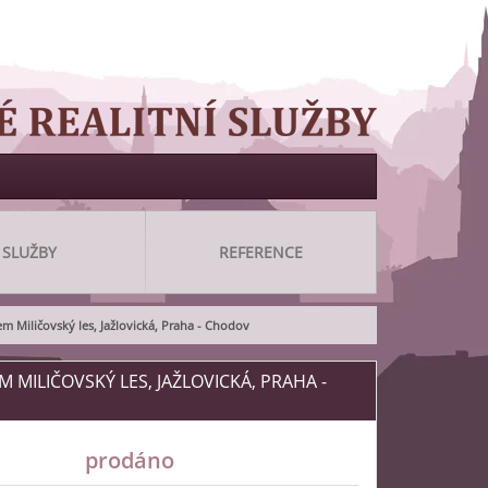
SLUŽBY
REFERENCE
 Miličovský les, Jažlovická, Praha - Chodov
EM MILIČOVSKÝ LES, JAŽLOVICKÁ, PRAHA -
prodáno