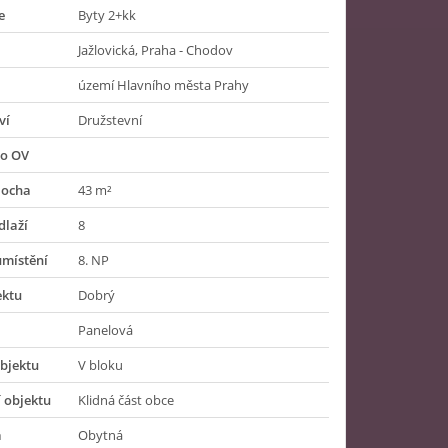
e
Byty 2+kk
Jažlovická, Praha - Chodov
území Hlavního města Prahy
ví
Družstevní
do OV
locha
43 m²
dlaží
8
umístění
8. NP
ektu
Dobrý
Panelová
bjektu
V bloku
 objektu
Klidná část obce
a
Obytná