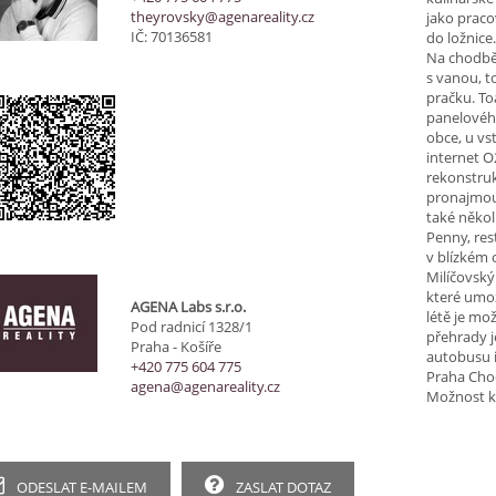
theyrovsky@agenareality.cz
jako praco
IČ: 70136581
do ložnice
Na chodbě
s vanou, 
pračku. To
panelovéh
obce, u vs
internet O
rekonstruk
pronajmout
také někol
Penny, res
v blízkém 
Milíčovský
které umo
AGENA Labs s.r.o.
létě je mo
Pod radnicí 1328/1
přehrady j
Praha - Košíře
autobusu i
+420 775 604 775
Praha Cho
agena@agenareality.cz
Možnost ko
ODESLAT E-MAILEM
ZASLAT DOTAZ