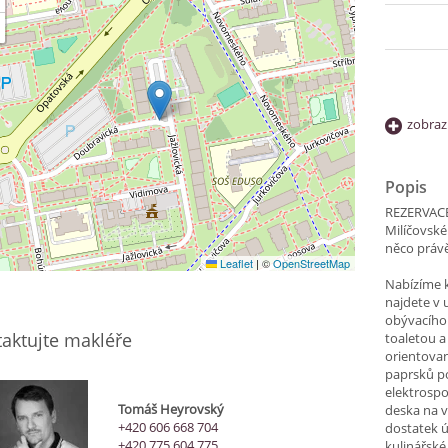
zobraz
Popis
REZERVACE 
Milíčovsk
něco právě
Leaflet
|
©
OpenStreetMap
Nabízíme k
najdete v u
obývacího
aktujte makléře
toaletou 
orientovan
paprsků po
elektrospo
Tomáš Heyrovský
deska na v
+420 606 668 704
dostatek 
+420 775 604 775
kulinářské