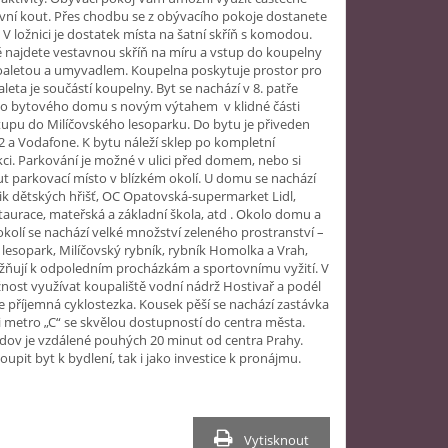
vní kout. Přes chodbu se z obývacího pokoje dostanete
. V ložnici je dostatek místa na šatní skříň s komodou.
 najdete vestavnou skříň na míru a vstup do koupelny
toaletou a umyvadlem. Koupelna poskytuje prostor pro
aleta je součástí koupelny. Byt se nachází v 8. patře
o bytového domu s novým výtahem v klidné části
tupu do Milíčovského lesoparku. Do bytu je přiveden
2 a Vodafone. K bytu náleží sklep po kompletní
ci. Parkování je možné v ulici před domem, nebo si
 parkovací místo v blízkém okolí. U domu se nachází
ik dětských hřišť, OC Opatovská-supermarket Lidl,
taurace, mateřská a základní škola, atd . Okolo domu a
okolí se nachází velké množství zeleného prostranství –
 lesopark, Milíčovský rybník, rybník Homolka a Vrah,
žňují k odpoledním procházkám a sportovnímu vyžití. V
žnost využívat koupaliště vodní nádrž Hostivař a podél
e příjemná cyklostezka. Kousek pěší se nachází zastávka
 metro „C“ se skvělou dostupností do centra města.
dov je vzdálené pouhých 20 minut od centra Prahy.
upit byt k bydlení, tak i jako investice k pronájmu.
Vytisknout