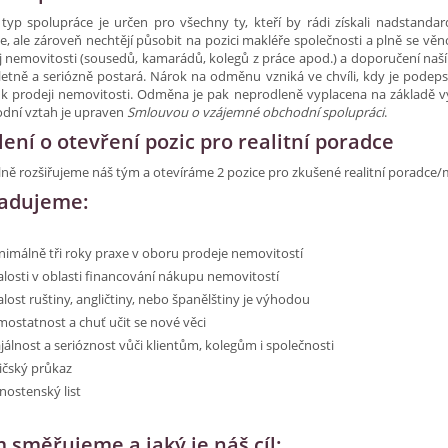
 typ spolupráce je určen pro všechny ty, kteří by rádi získali nadstand
e, ale zároveň nechtějí působit na pozici makléře společnosti a plně se věno
 nemovitosti (sousedů, kamarádů, kolegů z práce apod.) a doporučení naší 
etně a seriózně postará. Nárok na odměnu vzniká ve chvíli, kdy je podep
 k prodeji nemovitosti. Odměna je pak neprodleně vyplacena na základě 
dní vztah je upraven
Smlouvou o vzájemné obchodní spolupráci
.
lení o otevření pozic pro realitní poradce
ně rozšiřujeme náš tým a otevíráme 2 pozice pro zkušené realitní poradce/
adujeme:
nimálně tři roky praxe v oboru prodeje nemovitostí
alosti v oblasti financování nákupu nemovitostí
alost ruštiny, angličtiny, nebo španělštiny je výhodou
mostatnost a chuť učit se nové věci
ajálnost a serióznost vůči klientům, kolegům i společnosti
dičský průkaz
nostenský list
 směřujeme a jaký je náš cíl: