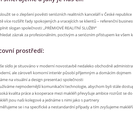
loužit se o zlepšení pověsti seriózních realitních kanceláří v České republice
tě více rozšířit řady spokojených a vracejících se klientů – referenční busines
plnit slogan společnosti: „PRÉMIOVÉ REALITNÍ SLUŽBY“
hledat zázrak za profesionálním, poctivým a seriózním přístupem ke všem k
covní prostředí:
še sídlo je situováno v moderní novostavbě nedaleko obchodně administrati
derní, ale zároveň komorní interiér působí příjemným a domácím dojmem
áme na visuální a design presentaci společnosti
užíváme nejmodernější komunikační technologie, abychom byli stále dostu
soká kvalita práce a kooperace mezi makléři převyšuje ambice rozrůst se d
kléři jsou naši kolegové a jednáme s nimi jako s partnery
měřujeme se i na specifické a nestandardní případy a tím zvyšujeme makl