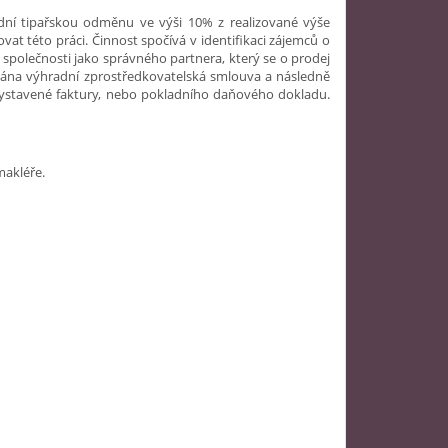
ardní tipařskou odměnu ve výši 10% z realizované výše
vat této práci. Činnost spočívá v identifikaci zájemců o
společnosti jako správného partnera, který se o prodej
sána výhradní zprostředkovatelská smlouva a následně
vystavené faktury, nebo pokladního daňového dokladu.
makléře.