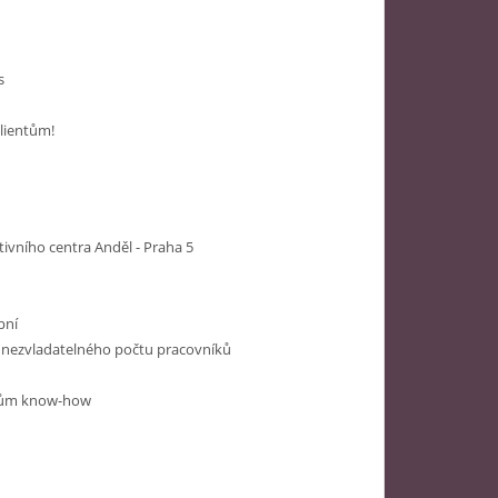
s
lientům!
vního centra Anděl - Praha 5
pní
o nezvladatelného počtu pracovníků
éřům know-how