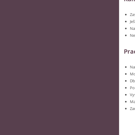
Zas
Ješ
Na
Ne
Pra
Na
Mo
Db
Po
Vy
Ma
Za