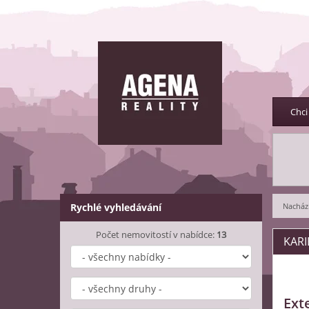
Chci
Rychlé vyhledávání
Nachází
Počet nemovitostí v nabídce:
13
KARI
Ext