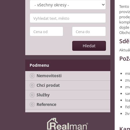
Tento
proviz
prodej
kompl
dojde
Obcho
Sdě
Hledat
Aktuál
Pož
Podmenu
mi
Nemovitosti
zn
Chci prodat
zn
sa
Služby
lo
Reference
ři
živ
Kam