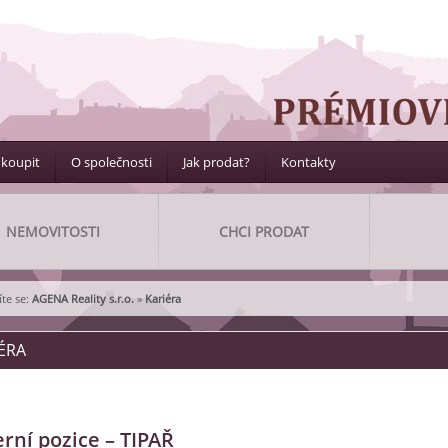
 koupit
O společnosti
Jak prodat?
Kontakty
NEMOVITOSTI
CHCI PRODAT
te se:
AGENA Reality s.r.o.
»
Kariéra
ÉRA
erní pozice – TIPAŘ