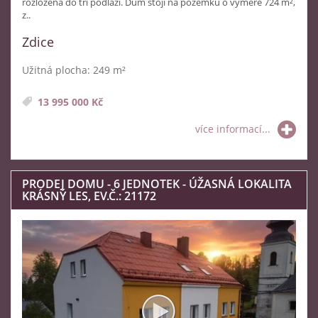
rozložena do tří podlaží. Dům stojí na pozemku o výměře 724 m²,
z..
Zdice
Užitná plocha: 249 m²
13 995 000 Kč
více informací...
PRODEJ DOMU - 6 JEDNOTEK - ÚŽASNÁ LOKALITA
KRÁSNÝ LES, EV.Č.: 21172