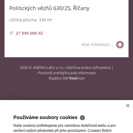
Politických vězňů 630/25, Říčany
Užitná plocha: 330 m²
27 890 000 Kč
více informací...
2026 © AGENA Labs s.r.o., všechna práva vyhrazena |
Povinně zveřejňované informace
Realitní SW
Real
man
×
Používáme soubory cookies
ℹ
Naše soubory potřebujeme pro samotnou funkčnost webu a pro
uložení vašich předvoleb při jeho procházení. Cookies třetích