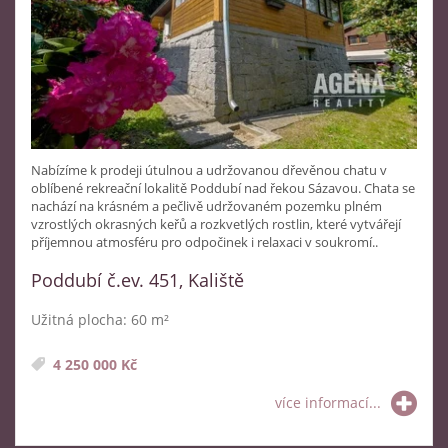
Nabízíme k prodeji útulnou a udržovanou dřevěnou chatu v
oblíbené rekreační lokalitě Poddubí nad řekou Sázavou. Chata se
nachází na krásném a pečlivě udržovaném pozemku plném
vzrostlých okrasných keřů a rozkvetlých rostlin, které vytvářejí
příjemnou atmosféru pro odpočinek i relaxaci v soukromí..
Poddubí č.ev. 451, Kaliště
Užitná plocha: 60 m²
4 250 000 Kč
více informací...