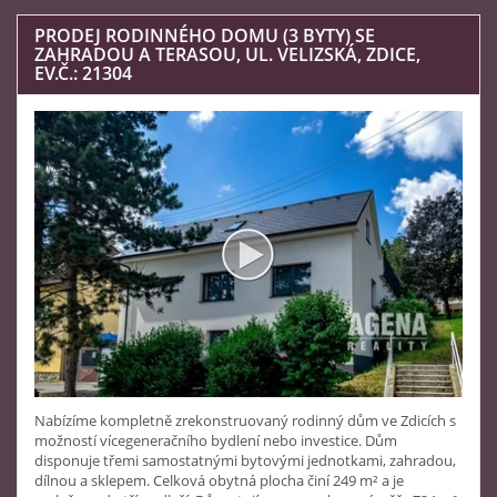
PRODEJ RODINNÉHO DOMU (3 BYTY) SE
ZAHRADOU A TERASOU, UL. VELIZSKÁ, ZDICE,
EV.Č.: 21304
Nabízíme kompletně zrekonstruovaný rodinný dům ve Zdicích s
možností vícegeneračního bydlení nebo investice. Dům
disponuje třemi samostatnými bytovými jednotkami, zahradou,
dílnou a sklepem. Celková obytná plocha činí 249 m² a je