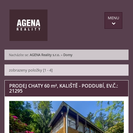
MENU
Nacházíte se:
AGENA Reality s.r.o.
»
Domy
zobrazeny položky [1 - 4]
PRODEJ CHATY 60
m²
, KALIŠTĚ - PODDUBÍ, EV.Č.:
21295