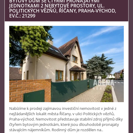
BYTOVÝ DŮM SE ČTYŘMI PRONAJATÝMI
JEDNOTKAMI 2 NEBYTOVÉ PROSTORY, UL.
POLITICKÝCH VĚZŇŮ, ŘÍČANY, PRAHA-VÝCHOD,
EV.Č.: 21299
Nabízíme k prodeji zajímavou investiční nemovitost v jedné z
nejžádanějších lokalit města Říčany, v ulici Politických vězňů,
Praha-východ. Nemovitost představuje stabilní zdroj příjmů díky
čtyřem bytovým jednotkám, které jsou dlouhodobě pronajaty
stávajícím nájemníkům. Rodinný dům je rozdělen na..